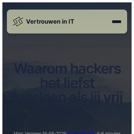
Vertrouwen in IT
Waarom hackers
het liefst
toeslaan als jij vrij
bent
Marc Vermeer
·
16-06-2026
·
CyberSecurity
·
4–6 minutes