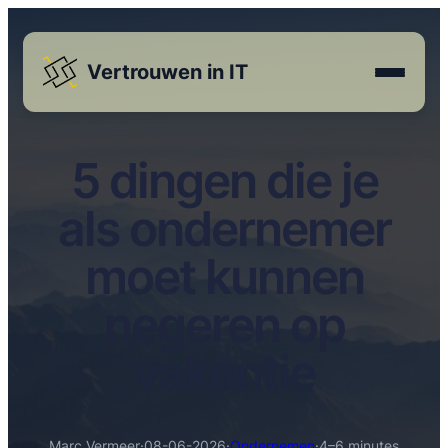
Vertrouwen in IT
5 dingen die je
als ondernemer
moet kunnen
negeren op
vakantie
Marc Vermeer
·
08-06-2026
·
Ondernemen
·
4–6 minutes